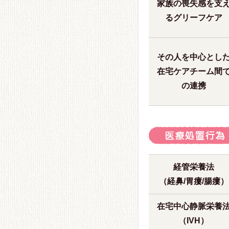
家族の喪失感を支
るグリーフケア
その人を中心とし
在宅ケアチーム間
の連携
経管栄養法
（経鼻/胃瘻/腸瘻）
在宅中心静脈栄養
（IVH）