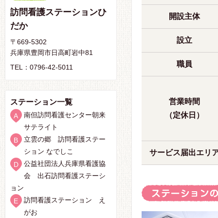
訪問看護ステーションひ
開設主体
だか
設立
〒669-5302
兵庫県豊岡市日高町岩中81
職員
TEL：0796-42-5011
営業時間
ステーション一覧
南但訪問看護センター朝来
（定休日）
サテライト
立雲の郷 訪問看護ステー
ション なでしこ
サービス届出エリ
公益社団法人兵庫県看護協
会 出石訪問看護ステーシ
ョン
訪問看護ステーション え
がお