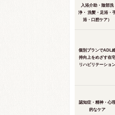
入浴介助・陰部洗
浄・ 洗髪・足浴・
浴・口腔ケア）
個別プランでADL
持向上をめざす在
リハビリテーショ
認知症・精神・心
的なケア